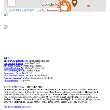
WEB
budavar.hu/halaszbastya
: Fisherman’s Bastion
matyas-templom.hu
: Matthias Church
budacastlebudapest.com
: Buda Palota
www.gellertfurdo.hu
: Gellért Thermal Bath
www.mementopark.hu
: Memento Park
foorseg.hu
: Royal Guard Cafe
www.budavariretesvar.hu
: Budavári Rétesvár
horgasztanyavendeglo.hu
: Horgásztanya Vendéglő
pingrumba.hu
: Pingrumba
CREDIT PHOTOS / ICONOGRAPHIE
thumbnail, header, map, Fisherman’s Bastion, Matthias Church
:
supertouriste,
Buda Funicular
:
Andrea Imre / Pixels, Anthony Kernich / Flickr
,
Buda Palota
:
Budapestinfo
,
Gellért Thermal Bath
:
accidentallywesanderson.com, itsalltriptome.com
,
Memento Park
:
myguidebudapest.com,
hanslucas.com, John Stone1 / flickr, Manoo Mistry / flickr,
Royal Guard Cafe
:
Royal Guard Cafe
,
Budavári Rétesvár
:
Настя Я / tripadvisor,
Horgásztanya Vendéglő
:
Street Kitchen, Horgásztanya
Vendéglő
,
Pingrumba
:
Balázs Mohai / hypeandhyper.com,
Bambi Cafe
:
supertouriste
hongrie
,
budapest
,
buda
,
pest